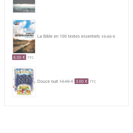
13.50 €.
2.00 €.
La Bible en 100 textes essentiels
15.00
€
Le
Le
6.00
€
TTC
prix
prix
Le
Le
initial
actuel
prix
prix
était :
est :
Douce nuit
10.00
€
3.00
€
initial
actuel
15.00 €.
6.00 €.
TTC
était :
est :
10.00 €.
3.00 €.