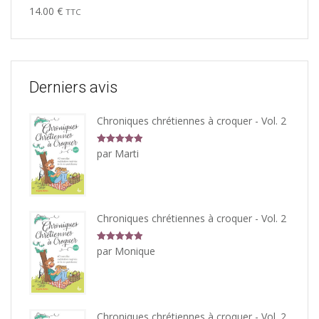
Note
5.00
14.00
€
TTC
sur 5
Derniers avis
Chroniques chrétiennes à croquer - Vol. 2
Note
5
sur
par Marti
5
Chroniques chrétiennes à croquer - Vol. 2
Note
5
sur
par Monique
5
Chroniques chrétiennes à croquer - Vol. 2