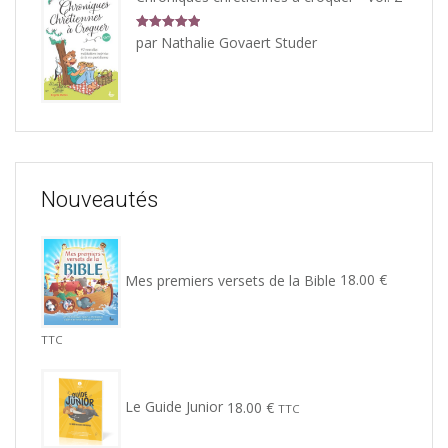
Note
5
sur
par Nathalie Govaert Studer
5
Nouveautés
Mes premiers versets de la Bible
18.00
€
TTC
Le Guide Junior
18.00
€
TTC