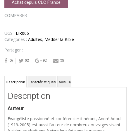
Achat depuis CLC France
COMPARER
UGS :
LIR006
Catégories :
Adultes
,
Méditer la Bible
Partager :
(0)
(0)
(0)
(0)
Description
Caractéristiques
Avis (0)
Description
Auteur
Évangéliste passionné et conférencier itinérant, André Adoul
(1919-2005) est aussi l’auteur de nombreux ouvrages visant
à aider les chrétiens à vivre leur foi dans leur temps.