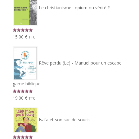
Le christianisme : opium ou vérité ?
Note
5.00
15.00
€
TTC
sur 5
Rêve perdu (Le) - Manuel pour un escape
game biblique
Note
5.00
19.00
€
TTC
sur 5
Isaïa et son sac de soucis