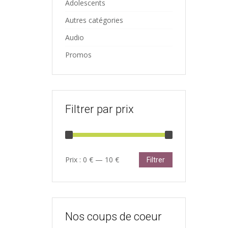
Adolescents
Autres catégories
Audio
Promos
Filtrer par prix
Prix
Prix
Prix :
0 €
—
10 €
Filtrer
min
max
Nos coups de coeur