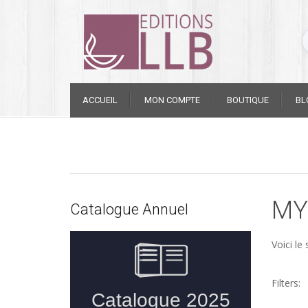
Skip
ACCUEIL
MON COMPTE
BOUTIQUE
BL
to
content
MY
Catalogue Annuel
Voici le 
Filters: