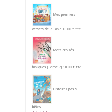
Mes premiers
versets de la Bible
18.00
€
TTC
Mots croisés
bibliques (Tome 7)
10.00
€
TTC
Histoires pas si
bêtes