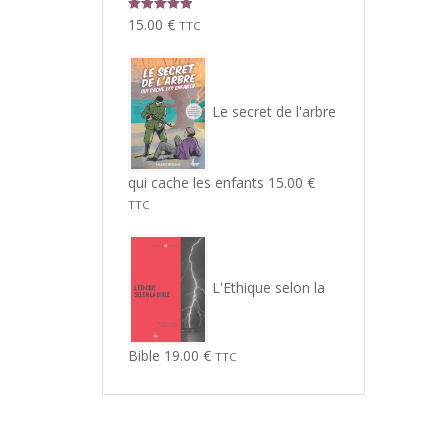
Note
5.00
15.00
€
TTC
sur 5
Le secret de l'arbre
qui cache les enfants
15.00
€
TTC
L'Ethique selon la
Bible
19.00
€
TTC