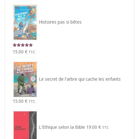
Histoires pas si bêtes
Note
5.00
15.00
€
TTC
sur 5
Le secret de l'arbre qui cache les enfants
15.00
€
TTC
L'Ethique selon la Bible
19.00
€
TTC