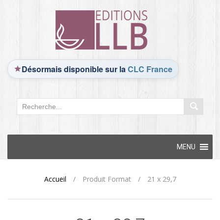
Désormais disponible sur la
CLC France
Skip
MENU
to
content
Accueil
/
Produit Format
/
21 x 29,7