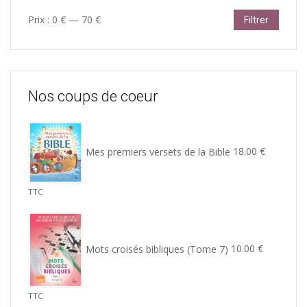
Prix
Prix
Prix :
0 €
—
70 €
Filtrer
min
max
Nos coups de coeur
Mes premiers versets de la Bible
18.00
€
TTC
Mots croisés bibliques (Tome 7)
10.00
€
TTC