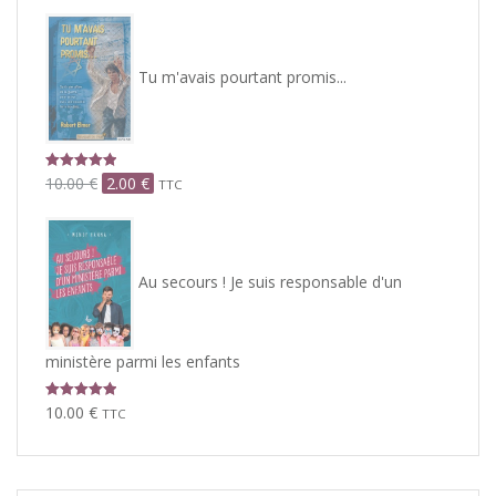
Tu m'avais pourtant promis...
Note
5.00
Le
Le
10.00
€
2.00
€
TTC
sur 5
prix
prix
initial
actuel
était :
est :
10.00 €.
2.00 €.
Au secours ! Je suis responsable d'un
ministère parmi les enfants
Note
5.00
10.00
€
TTC
sur 5