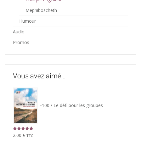
Mephiboscheth
Humour
Audio
Promos
Vous avez aimé…
E100 / Le défi pour les groupes
Note
5.00
2.00
€
TTC
sur 5