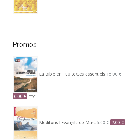
Promos
La Bible en 100 textes essentiels
15.00
€
Le
Le
6.00
€
TTC
prix
prix
Le
Le
initial
actuel
prix
prix
était :
est :
initial
actuel
15.00 €.
6.00 €.
Méditons l'Evangile de Marc
5.00
€
2.00
€
était :
est :
5.00 €.
2.00 €.