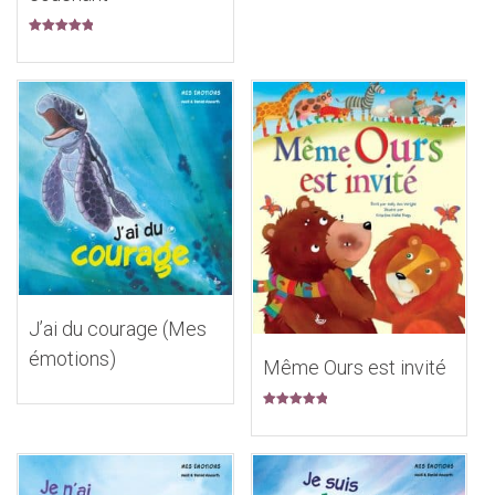
Note
5.00
sur 5
J’ai du courage (Mes
émotions)
Même Ours est invité
Note
5.00
sur 5