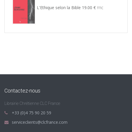
L'Ethique selon la Bible
19.00
€
TTC
Contactez-nous
Librairie Chrétienne CLC France
+33 (0)4 75 90 20 59
serviceclients@clcfrance.com