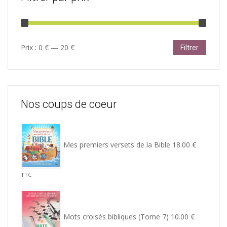
Prix
Prix
Prix :
0 €
—
20 €
Filtrer
min
max
Nos coups de coeur
Mes premiers versets de la Bible
18.00
€
TTC
Mots croisés bibliques (Tome 7)
10.00
€