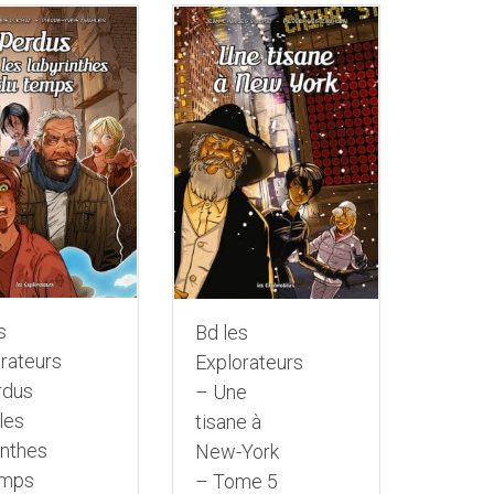
s
Bd les
rateurs
Explorateurs
rdus
– Une
les
tisane à
inthes
New-York
emps
– Tome 5