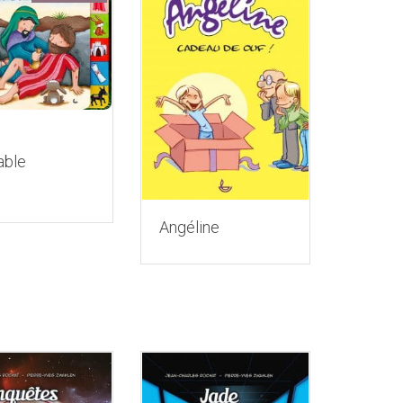
able
Angéline