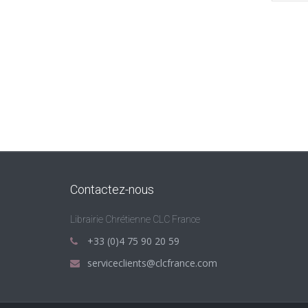
Contactez-nous
Librairie Chrétienne CLC France
+33 (0)4 75 90 20 59
serviceclients@clcfrance.com