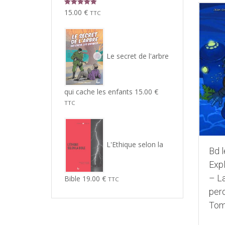
Note
5.00
15.00
€
TTC
sur 5
Le secret de l'arbre
qui cache les enfants
15.00
€
TTC
L'Ethique selon la
Bd l
Exp
– La
Bible
19.00
€
TTC
per
Tom