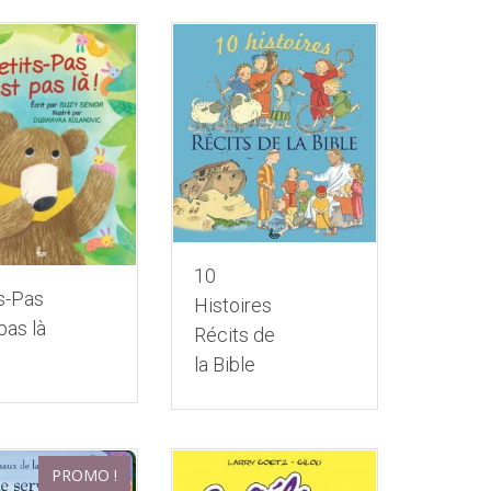
10
s-Pas
Histoires
pas là
Récits de
la Bible
PROMO !