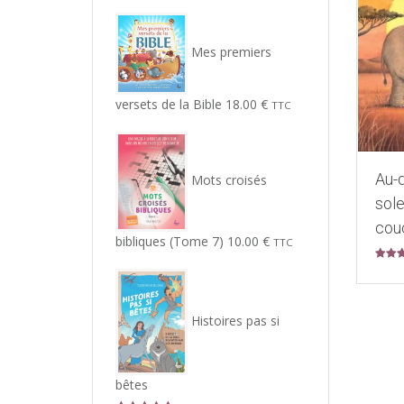
Mes premiers
versets de la Bible
18.00
€
TTC
Au-d
Mots croisés
sole
cou
bibliques (Tome 7)
10.00
€
TTC
Note
5
sur 5
Histoires pas si
bêtes