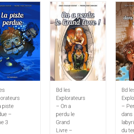
es
Bd les
Bd le
lorateurs
Explorateurs
Explo
 piste
– On a
– Pe
due –
perdu le
dans 
e 3
Grand
labyr
Livre –
du t