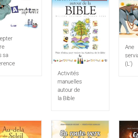
epter
tre
Ane
s sa
servi
erence
(L’)
Activités
manuelles
autour de
la Bible