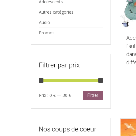
Adolescents
Autres catégories
Audio
Promos
Acc
l’au
dan
diff
Filtrer par prix
Prix
Prix
Prix :
0 €
—
30 €
Filtrer
min
max
Nos coups de coeur