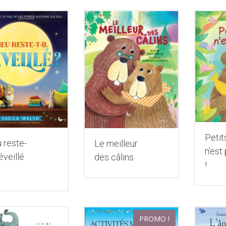
Petit
 reste-
Le meilleur
n’est 
réveillé
des câlins
!
PROMO !