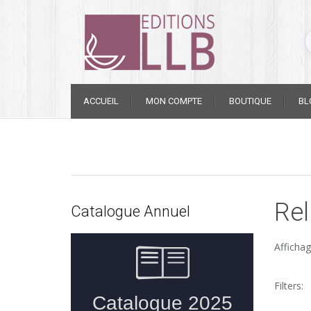
Skip
ACCUEIL
MON COMPTE
BOUTIQUE
BL
to
content
Rel
Catalogue Annuel
Affichag
Filters: