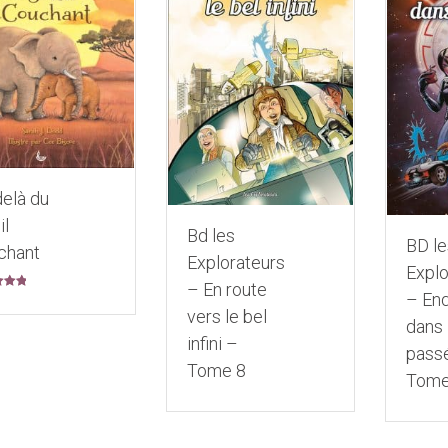
elà du
il
Bd les
BD le
chant
Explorateurs
Explo
– En route
– En
.00
vers le bel
dans 
infini –
pass
Tome 8
Tome