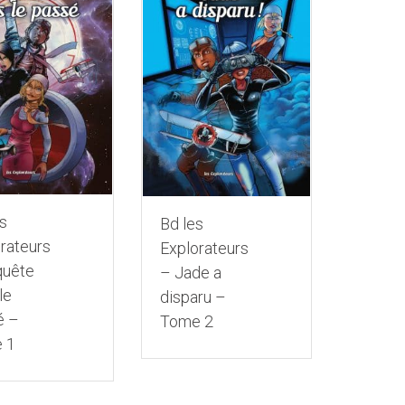
s
Bd les
rateurs
Explorateurs
quête
– Jade a
le
disparu –
é –
Tome 2
 1