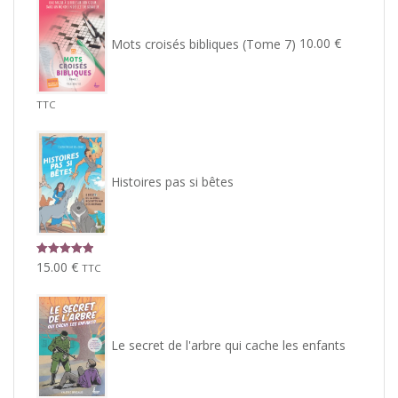
Mots croisés bibliques (Tome 7)
10.00
€
TTC
Histoires pas si bêtes
Note
5.00
15.00
€
TTC
sur 5
Le secret de l'arbre qui cache les enfants