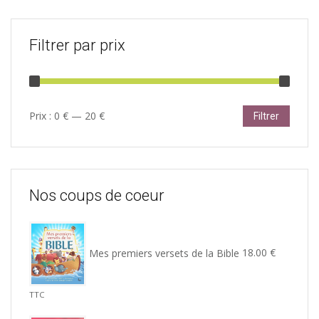
Filtrer par prix
Prix
Prix
Prix :
0 €
—
20 €
Filtrer
min
max
Nos coups de coeur
Mes premiers versets de la Bible
18.00
€
TTC