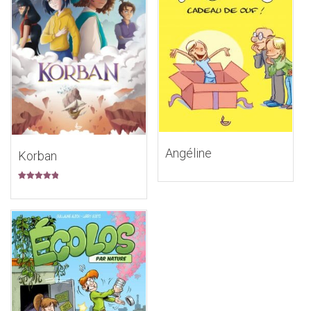
Angéline
Korban
Note
5.00
sur 5