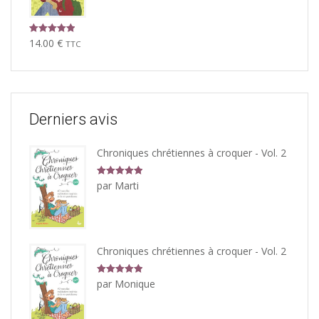
Note
5.00
14.00
€
TTC
sur 5
Derniers avis
Chroniques chrétiennes à croquer - Vol. 2
Note
5
sur
par Marti
5
Chroniques chrétiennes à croquer - Vol. 2
Note
5
sur
par Monique
5