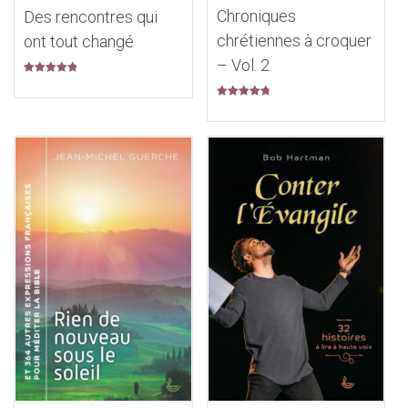
Chroniques
Des rencontres qui
chrétiennes à croquer
ont tout changé
– Vol. 2
Note
5.00
sur 5
Note
4.95
sur 5