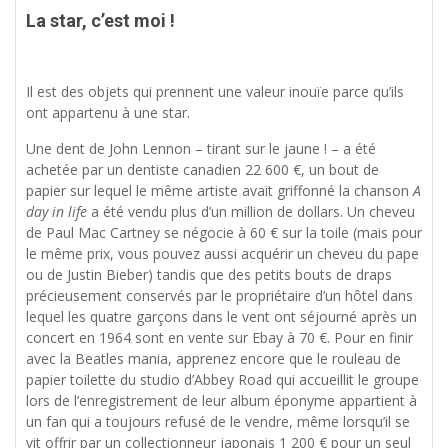
La star, c’est moi !
Il est des objets qui prennent une valeur inouïe parce qu’ils
ont appartenu à une star.
Une dent de John Lennon – tirant sur le jaune ! – a été
achetée par un dentiste canadien 22 600 €, un bout de
papier sur lequel le même artiste avait griffonné la chanson
A
day in life
a été vendu plus d’un million de dollars. Un cheveu
de Paul Mac Cartney se négocie à 60 € sur la toile (mais pour
le même prix, vous pouvez aussi acquérir un cheveu du pape
ou de Justin Bieber) tandis que des petits bouts de draps
précieusement conservés par le propriétaire d’un hôtel dans
lequel les quatre garçons dans le vent ont séjourné après un
concert en 1964 sont en vente sur Ebay à 70 €. Pour en finir
avec la Beatles mania, apprenez encore que le rouleau de
papier toilette du studio d’Abbey Road qui accueillit le groupe
lors de l’enregistrement de leur album éponyme appartient à
un fan qui a toujours refusé de le vendre, même lorsqu’il se
vit offrir par un collectionneur japonais 1 200 € pour un seul