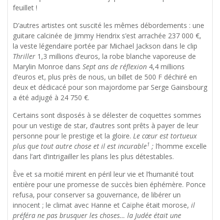
feuillet !
D’autres artistes ont suscité les mêmes débordements : une
guitare calcinée de Jimmy Hendrix s’est arrachée 237 000 €,
la veste légendaire portée par Michael Jackson dans le clip
Thriller
1,3 millions d’euros, la robe blanche vaporeuse de
Marylin Monroe dans
Sept ans de réflexion
4,4 millions
d’euros et, plus près de nous, un billet de 500 F déchiré en
deux et dédicacé pour son majordome par Serge Gainsbourg
a été adjugé à 24 750 €.
Certains sont disposés à se délester de coquettes sommes
pour un vestige de star, d’autres sont prêts à payer de leur
personne pour le prestige et la gloire.
Le cœur est tortueux
1
plus que tout autre chose et il est incurable
;
l’homme excelle
dans l’art d’intrigailler les plans les plus détestables.
Ève et sa moitié mirent en péril leur vie et l’humanité tout
entière pour une promesse de succès bien éphémère. Ponce
refusa, pour conserver sa gouvernance, de libérer un
innocent ; le climat avec Hanne et Caïphe était morose,
il
préféra ne pas brusquer les choses… la Judée était une