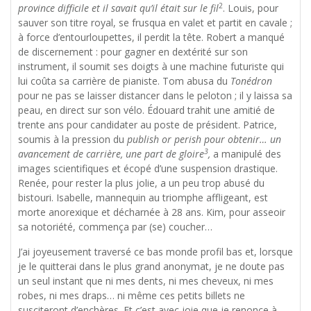
2
province difficile et il savait qu’il était sur le fil
. Louis, pour
sauver son titre royal, se frusqua en valet et partit en cavale ;
à force d’entourloupettes, il perdit la tête. Robert a manqué
de discernement : pour gagner en dextérité sur son
instrument, il soumit ses doigts à une machine futuriste qui
lui coûta sa carrière de pianiste. Tom abusa du
Tonédron
pour ne pas se laisser distancer dans le peloton ; il y laissa sa
peau, en direct sur son vélo. Édouard trahit une amitié de
trente ans pour candidater au poste de président. Patrice,
soumis à la pression du
publish or perish
pour obtenir… un
3
avancement de carrière, une part de gloire
,
a manipulé des
images scientifiques et écopé d’une suspension drastique.
Renée, pour rester la plus jolie, a un peu trop abusé du
bistouri. Isabelle, mannequin au triomphe affligeant, est
morte anorexique et décharnée à 28 ans. Kim, pour asseoir
sa notoriété, commença par (se) coucher…
J’ai joyeusement traversé ce bas monde profil bas et, lorsque
je le quitterai dans le plus grand anonymat, je ne doute pas
un seul instant que ni mes dents, ni mes cheveux, ni mes
robes, ni mes draps… ni même ces petits billets ne
susciteront d’enchères. Et c’est avec joie que je renonce à