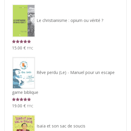
Le christianisme : opium ou vérité ?
Note
5.00
15.00
€
TTC
sur 5
Rêve perdu (Le) - Manuel pour un escape
game biblique
Note
5.00
19.00
€
TTC
sur 5
Isaïa et son sac de soucis