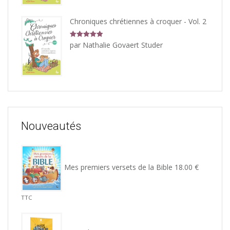
Chroniques chrétiennes à croquer - Vol. 2
Note
5
sur
par Nathalie Govaert Studer
5
Nouveautés
Mes premiers versets de la Bible
18.00
€
TTC