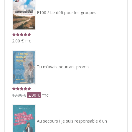
E100 / Le défi pour les groupes
Note
5.00
2.00
€
TTC
sur 5
Tu m'avais pourtant promis...
Note
5.00
Le
Le
10.00
€
2.00
€
TTC
sur 5
prix
prix
initial
actuel
était :
est :
10.00 €.
2.00 €.
Au secours ! Je suis responsable d'un