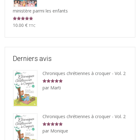
ministère parmi les enfants
Note
5.00
10.00
€
TTC
sur 5
Derniers avis
Chroniques chrétiennes à croquer - Vol. 2
Note
5
sur
par Marti
5
Chroniques chrétiennes à croquer - Vol. 2
Note
5
sur
par Monique
5