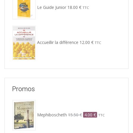
Le Guide Junior
18.00
€
TTC
Accueillir la différence
12.00
€
TTC
Promos
Le
Le
prix
prix
Mephiboscheth
15.50
€
4.00
€
initial
actuel
TTC
était :
est :
15.50 €.
4.00 €.