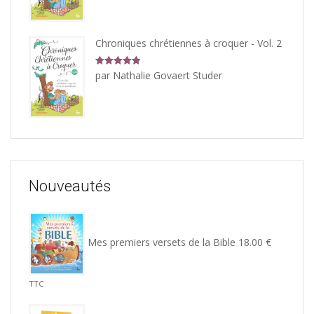
Chroniques chrétiennes à croquer - Vol. 2
Note
5
sur
par Nathalie Govaert Studer
5
Nouveautés
Mes premiers versets de la Bible
18.00
€
TTC