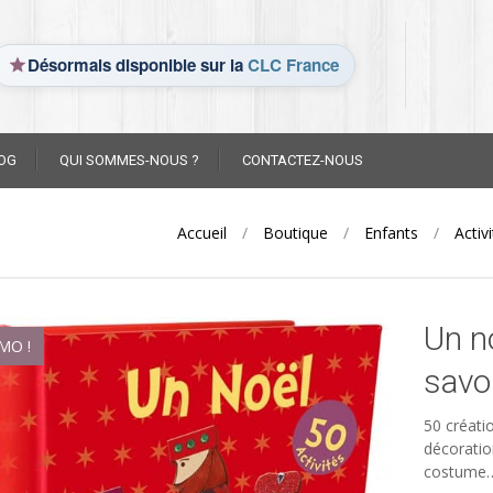
Désormais disponible sur la
CLC France
OG
QUI SOMMES-NOUS ?
CONTACTEZ-NOUS
Accueil
/
Boutique
/
Enfants
/
Activ
Un n
MO !
savo
50 créati
décoratio
costume… 