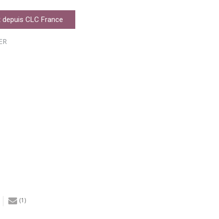
 depuis CLC France
ER
(1)