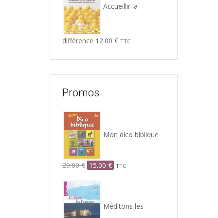
Accueillir la
différence
12.00
€
TTC
Promos
Mon dico biblique
Le
Le
29.00
€
15.00
€
TTC
prix
prix
initial
actuel
était :
est :
29.00 €.
15.00 €.
Méditons les