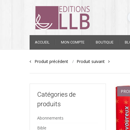
Skip
ACCUEIL
MON COMPTE
BOUTIQUE
BL
to
content
Post
Produit précédent
Produit suivant
navigation
PRO
Catégories de
produits
Abonnements
Bible