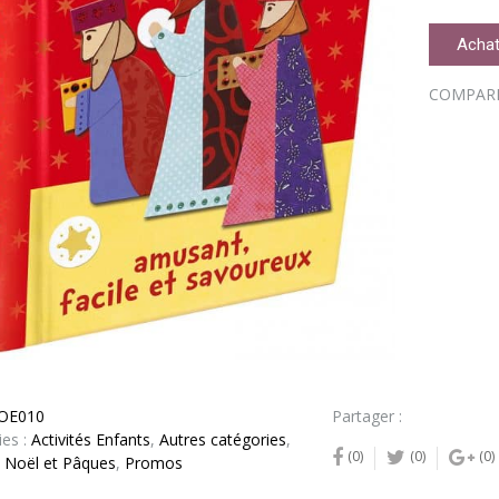
Achat
COMPAR
OE010
Partager :
ies :
Activités Enfants
,
Autres catégories
,
(0)
(0)
(0)
,
Noël et Pâques
,
Promos