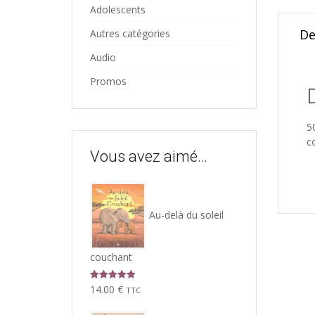
Adolescents
De
Autres catégories
Audio
Promos
5
c
Vous avez aimé…
Au-delà du soleil
couchant
Note
5.00
14.00
€
TTC
sur 5