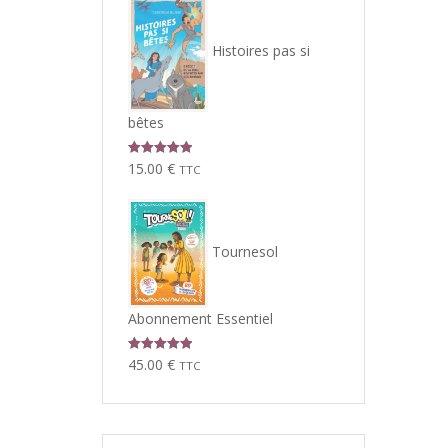
Histoires pas si
bêtes
Note
5.00
15.00
€
TTC
sur 5
Tournesol
Abonnement Essentiel
Note
5.00
45.00
€
TTC
sur 5