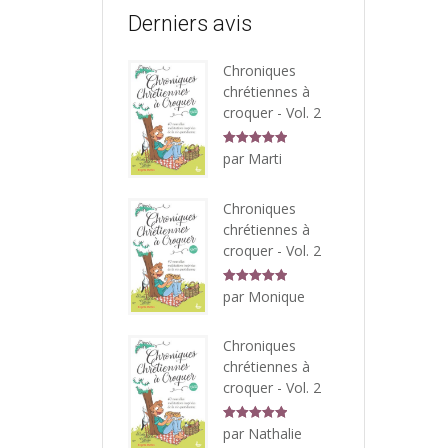
Derniers avis
Chroniques
chrétiennes à
croquer - Vol. 2
Note
5
sur
par Marti
5
Chroniques
chrétiennes à
croquer - Vol. 2
Note
5
sur
par Monique
5
Chroniques
chrétiennes à
croquer - Vol. 2
Note
5
sur
par Nathalie
5