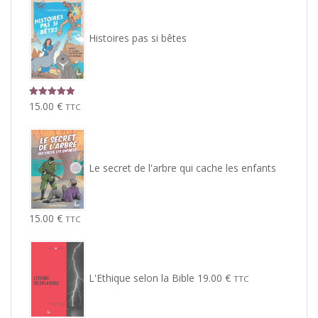
Histoires pas si bêtes
Note
5.00
15.00
€
TTC
sur 5
Le secret de l'arbre qui cache les enfants
15.00
€
TTC
L'Ethique selon la Bible
19.00
€
TTC