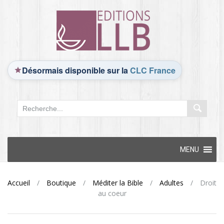
Désormais disponible sur la
CLC France
Skip
MENU
to
content
Accueil
/
Boutique
/
Méditer la Bible
/
Adultes
/
Droit
au coeur