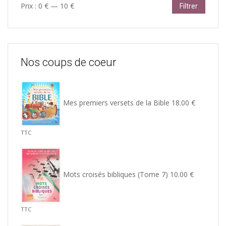
Prix
Prix
Prix :
0 €
—
10 €
Filtrer
min
max
Nos coups de coeur
Mes premiers versets de la Bible
18.00
€
TTC
Mots croisés bibliques (Tome 7)
10.00
€
TTC