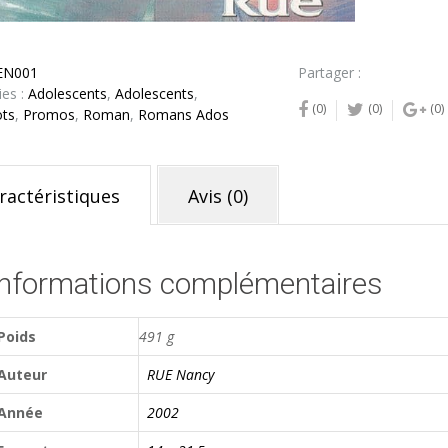
EN001
Partager :
ies :
Adolescents
,
Adolescents
,
(0)
(0)
(0)
ts
,
Promos
,
Roman
,
Romans Ados
ractéristiques
Avis (0)
Informations complémentaires
Poids
491 g
Auteur
RUE Nancy
Année
2002