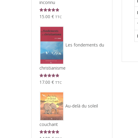
inconnu
Note
5.00
15.00
€
TTC
sur 5
Les fondements du
christianisme
Note
5.00
17.00
€
TTC
sur 5
Au-delà du soleil
couchant
Note
5.00