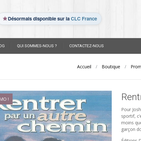
Désormais disponible sur la
CLC France
OG
QUI SOMMES-NOUS ?
CONTACTEZ-NOUS
Accueil
/
Boutique
/
Pro
Rent
MO !
Pour Josh 
sportif, c
moins que
garçon do
Éditions