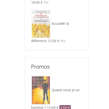
18.00
€
TTC
Accueillir la
différence
12.00
€
TTC
Promos
Quand serai-je un
Le
Le
homme ?
11.00
€
2.00
€