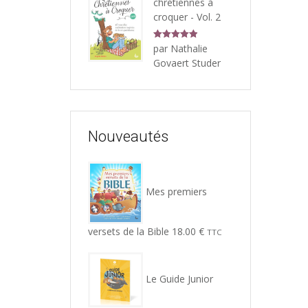
chrétiennes à
croquer - Vol. 2
Note
5
sur
par Nathalie
5
Govaert Studer
Nouveautés
Mes premiers
versets de la Bible
18.00
€
TTC
Le Guide Junior