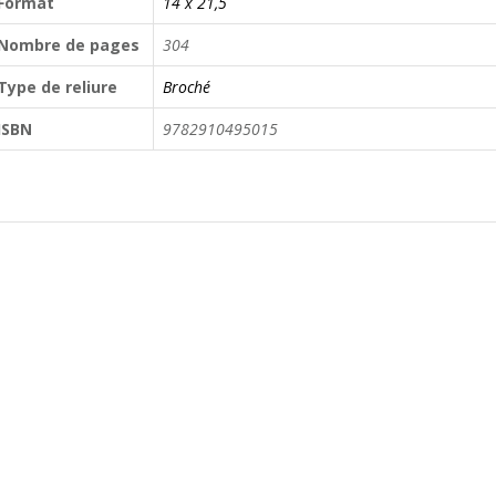
Format
14 x 21,5
Nombre de pages
304
Type de reliure
Broché
ISBN
9782910495015