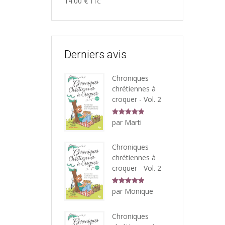
14.00
€
TTC
sur 5
Derniers avis
Chroniques
chrétiennes à
croquer - Vol. 2
Note
5
sur
par Marti
5
Chroniques
chrétiennes à
croquer - Vol. 2
Note
5
sur
par Monique
5
Chroniques