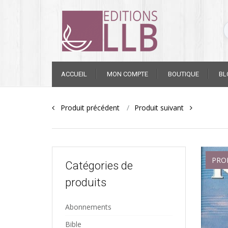
Skip
ACCUEIL
MON COMPTE
BOUTIQUE
BL
to
content
Post
Produit précédent
Produit suivant
navigation
PRO
Catégories de
produits
Abonnements
Bible