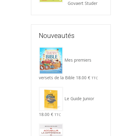
5
Govaert Studer
Nouveautés
Mes premiers
versets de la Bible
18.00
€
TTC
Le Guide Junior
18.00
€
TTC