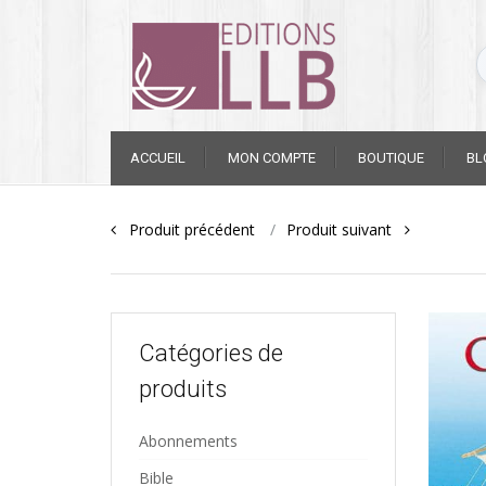
Skip
ACCUEIL
MON COMPTE
BOUTIQUE
BL
to
content
Post
Produit précédent
Produit suivant
navigation
Catégories de
produits
Abonnements
Bible