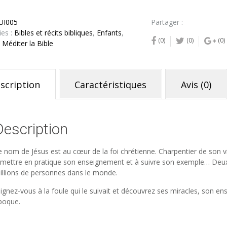
UI005
Partager :
ies :
Bibles et récits bibliques
,
Enfants
,
(0)
(0)
(0)
,
Méditer la Bible
scription
Caractéristiques
Avis (0)
Description
e nom de Jésus est au cœur de la foi chrétienne. Charpentier de son vil
 mettre en pratique son enseignement et à suivre son exemple… Deux m
illions de personnes dans le monde.
oignez-vous à la foule qui le suivait et découvrez ses miracles, son 
poque.