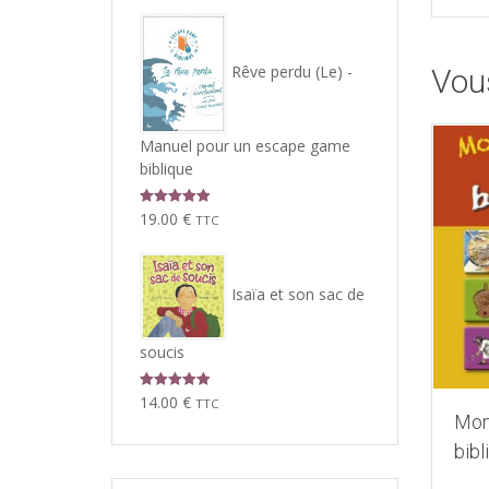
Rêve perdu (Le) -
Vou
Manuel pour un escape game
biblique
Note
5.00
19.00
€
TTC
sur 5
Isaïa et son sac de
soucis
Note
5.00
14.00
€
TTC
sur 5
Mon
bibl