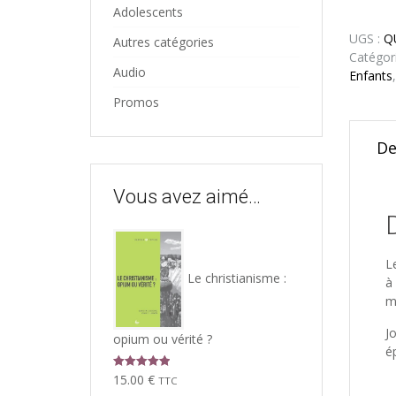
Adolescents
UGS :
Q
Autres catégories
Catégor
Audio
Enfants
Promos
De
Vous avez aimé…
L
Le christianisme :
à
m
J
opium ou vérité ?
é
Note
5.00
15.00
€
TTC
sur 5