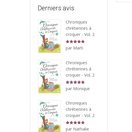
Derniers avis
Chroniques
chrétiennes à
croquer - Vol. 2
Note
5
sur
par Marti
5
Chroniques
chrétiennes à
croquer - Vol. 2
Note
5
sur
par Monique
5
Chroniques
chrétiennes à
croquer - Vol. 2
Note
5
sur
par Nathalie