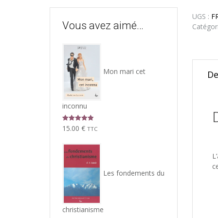
UGS :
F
Vous avez aimé…
Catégor
Mon mari cet
De
inconnu
Note
5.00
15.00
€
TTC
sur 5
L
c
Les fondements du
christianisme