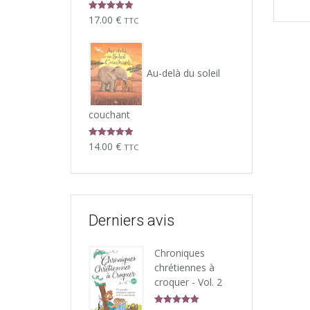
Note
5.00
17.00
€
TTC
sur 5
Au-delà du soleil
couchant
Note
5.00
14.00
€
TTC
sur 5
Derniers avis
Chroniques
chrétiennes à
croquer - Vol. 2
Note
5
sur