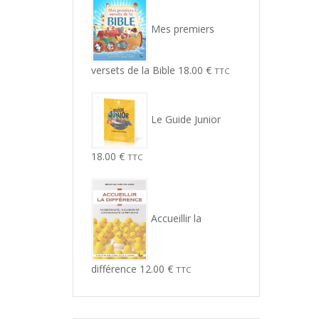
Mes premiers
versets de la Bible
18.00
€
TTC
Le Guide Junior
18.00
€
TTC
Accueillir la
différence
12.00
€
TTC