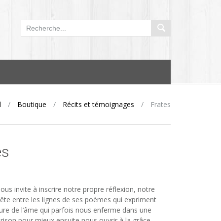
l
/
Boutique
/
Récits et témoignages
/
Frates
es
ous invite à inscrire notre propre réflexion, notre
ête entre les lignes de ses poèmes qui expriment
lure de l’âme qui parfois nous enferme dans une
rison pour mieux ensuite nous ouvrir à la grâce.