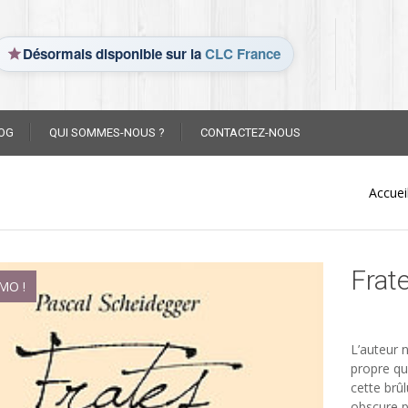
Désormais disponible sur la
CLC France
OG
QUI SOMMES-NOUS ?
CONTACTEZ-NOUS
Accuei
Frat
MO !
L’auteur n
propre qu
cette brû
obscure p