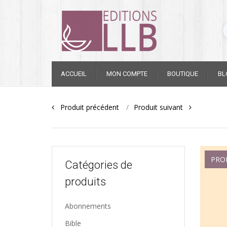
Skip
ACCUEIL
MON COMPTE
BOUTIQUE
BL
to
content
Post
Produit précédent
Produit suivant
navigation
PRO
Catégories de
produits
Abonnements
Bible