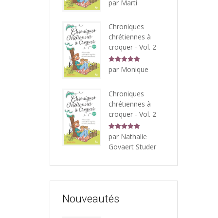
par Marti
5
Chroniques
chrétiennes à
croquer - Vol. 2
Note
5
sur
par Monique
5
Chroniques
chrétiennes à
croquer - Vol. 2
Note
5
sur
par Nathalie
5
Govaert Studer
Nouveautés