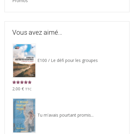
Promos
Vous avez aimé…
E100 / Le défi pour les groupes
Note
5.00
2.00
€
TTC
sur 5
Tu m'avais pourtant promis...