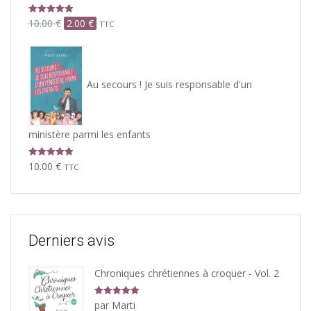
Note
5.00
Le
Le
10.00
€
2.00
€
TTC
sur 5
prix
prix
initial
actuel
était :
est :
10.00 €.
2.00 €.
Au secours ! Je suis responsable d'un
ministère parmi les enfants
Note
5.00
10.00
€
TTC
sur 5
Derniers avis
Chroniques chrétiennes à croquer - Vol. 2
Note
5
sur
par Marti