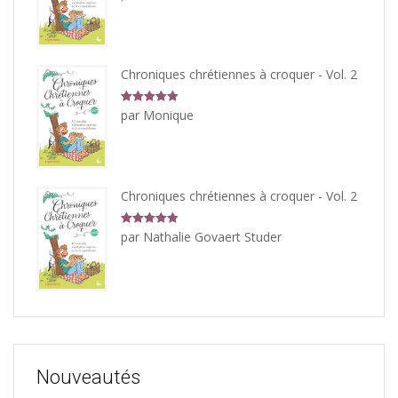
5
Chroniques chrétiennes à croquer - Vol. 2
Note
5
sur
par Monique
5
Chroniques chrétiennes à croquer - Vol. 2
Note
5
sur
par Nathalie Govaert Studer
5
Nouveautés