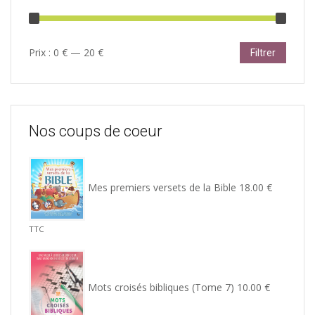
Prix
Prix
Prix :
0 €
—
20 €
Filtrer
min
max
Nos coups de coeur
Mes premiers versets de la Bible
18.00
€
TTC
Mots croisés bibliques (Tome 7)
10.00
€