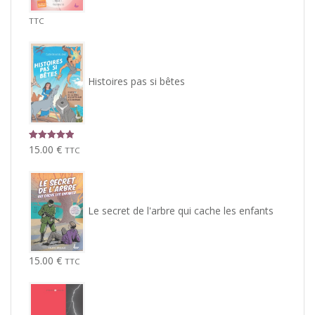
TTC
Histoires pas si bêtes
Note
5.00
15.00
€
TTC
sur 5
Le secret de l'arbre qui cache les enfants
15.00
€
TTC