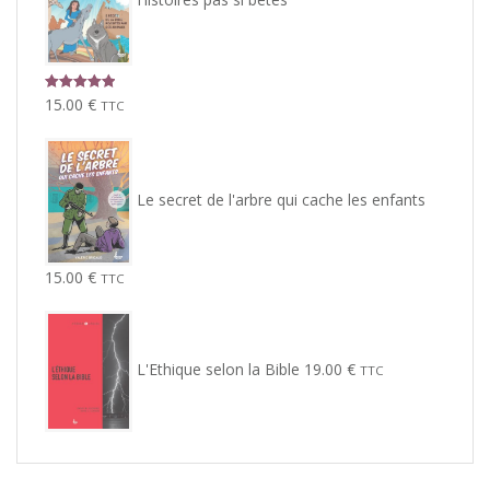
Note
5.00
15.00
€
TTC
sur 5
Le secret de l'arbre qui cache les enfants
15.00
€
TTC
L'Ethique selon la Bible
19.00
€
TTC