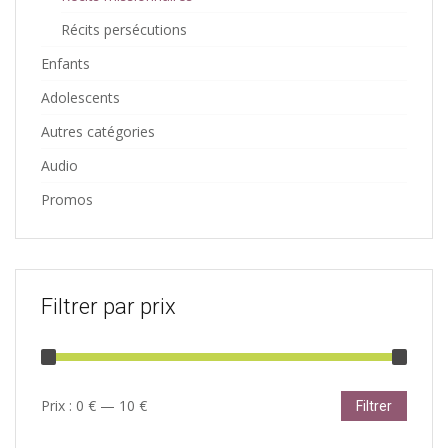
Récits persécutions
Enfants
Adolescents
Autres catégories
Audio
Promos
Filtrer par prix
Prix
Prix
Prix :
0 €
—
10 €
Filtrer
min
max