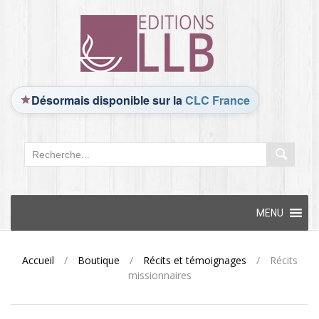
Désormais disponible sur la
CLC France
Skip
MENU
to
content
Accueil
/
Boutique
/
Récits et témoignages
/
Récits
missionnaires