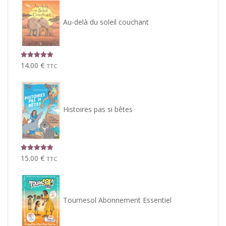
Au-delà du soleil couchant
Note
5.00
14.00
€
TTC
sur 5
Histoires pas si bêtes
Note
5.00
15.00
€
TTC
sur 5
Tournesol Abonnement Essentiel