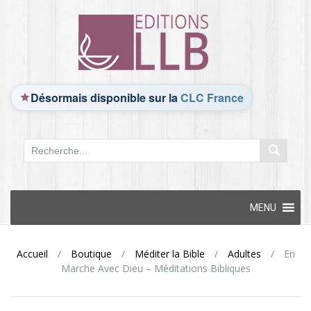
Désormais disponible sur la
CLC France
Skip
MENU
to
content
Accueil
/
Boutique
/
Méditer la Bible
/
Adultes
/
En
Marche Avec Dieu – Méditations Bibliques