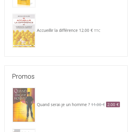
Accueillir la différence
12.00
€
TTC
Promos
Le
Le
prix
prix
initial
actuel
Quand serai-je un homme ?
11.00
€
2.00
€
était :
est :
11.00 €.
2.00 €.
Le
Le