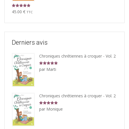
Note
5.00
45.00
€
TTC
sur 5
Derniers avis
Chroniques chrétiennes à croquer - Vol. 2
Note
5
sur
par Marti
5
Chroniques chrétiennes à croquer - Vol. 2
Note
5
sur
par Monique
5