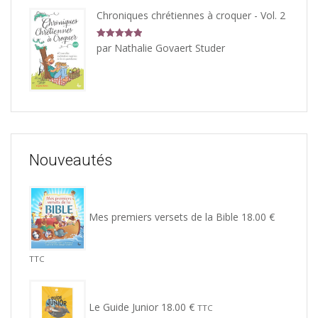
Chroniques chrétiennes à croquer - Vol. 2
Note
5
sur
par Nathalie Govaert Studer
5
Nouveautés
Mes premiers versets de la Bible
18.00
€
TTC
Le Guide Junior
18.00
€
TTC