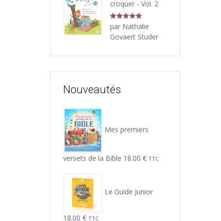
croquer - Vol. 2
Note
5
sur
par Nathalie
5
Govaert Studer
Nouveautés
Mes premiers
versets de la Bible
18.00
€
TTC
Le Guide Junior
18.00
€
TTC