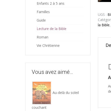
Enfants 2 à 5 ans
Familles
UGS :
B
Catégor
Guide
la Bible
Lecture de la Bible
Roman
De
Vie Chrétienne
Vous avez aimé…
A
A
d
Au-delà du soleil
couchant