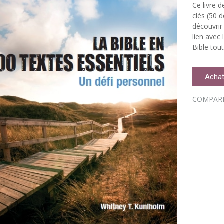
Ce livre d
clés (50 
découvrir
lien avec
Bible tout
Achat
COMPAR