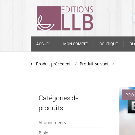
Skip
ACCUEIL
MON COMPTE
BOUTIQUE
BL
to
content
Post
Produit précédent
Produit suivant
navigation
PRO
Catégories de
produits
Abonnements
Bible