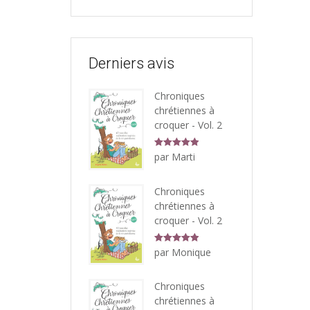
Derniers avis
Chroniques
chrétiennes à
croquer - Vol. 2
Note
5
sur
par Marti
5
Chroniques
chrétiennes à
croquer - Vol. 2
Note
5
sur
par Monique
5
Chroniques
chrétiennes à