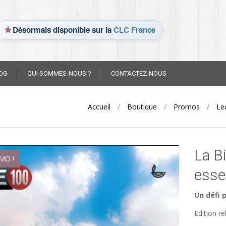
Désormais disponible sur la
CLC France
OG
QUI SOMMES-NOUS ?
CONTACTEZ-NOUS
Accueil
/
Boutique
/
Promos
/
Lec
La B
MO !
esse
Un défi 
Edition re