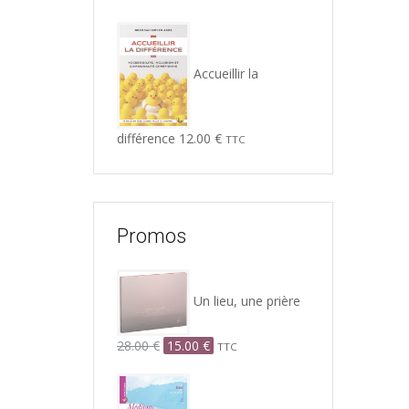
Accueillir la
différence
12.00
€
TTC
Promos
Un lieu, une prière
Le
Le
28.00
€
15.00
€
TTC
prix
prix
initial
actuel
était :
est :