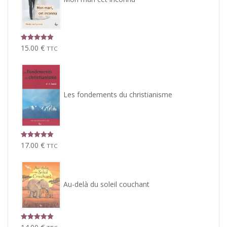
Note
5.00
15.00
€
TTC
sur 5
Les fondements du christianisme
Note
5.00
17.00
€
TTC
sur 5
Au-delà du soleil couchant
Note
5.00