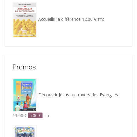
Accueillir la différence
12.00
€
TTC
Promos
Découvrir Jésus au travers des Evangiles
Le
Le
11.00
€
5.00
€
TTC
prix
prix
Le
Le
initial
actuel
prix
prix
était :
est :