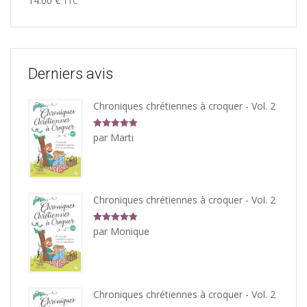
14.00
€
TTC
sur 5
Derniers avis
Chroniques chrétiennes à croquer - Vol. 2
Note
5
sur
par Marti
5
Chroniques chrétiennes à croquer - Vol. 2
Note
5
sur
par Monique
5
Chroniques chrétiennes à croquer - Vol. 2