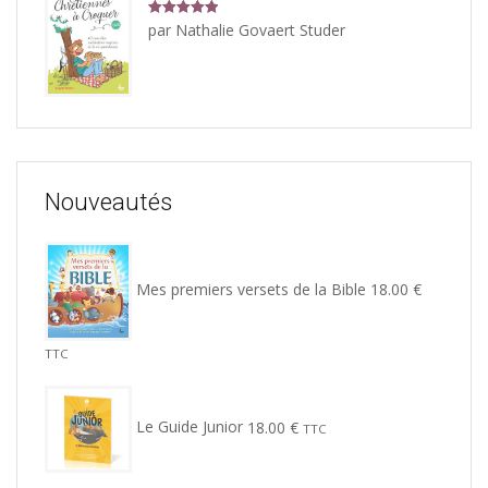
Note
5
sur
par Nathalie Govaert Studer
5
Nouveautés
Mes premiers versets de la Bible
18.00
€
TTC
Le Guide Junior
18.00
€
TTC