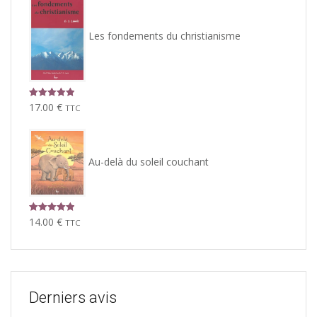
Les fondements du christianisme
Note
5.00
17.00
€
TTC
sur 5
Au-delà du soleil couchant
Note
5.00
14.00
€
TTC
sur 5
Derniers avis