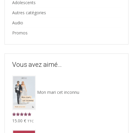
Adolescents
Autres catégories
Audio
Promos
Vous avez aimé…
Mon mari cet inconnu
Note
5.00
15.00
€
TTC
sur 5