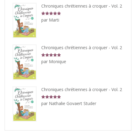
Chroniques chrétiennes à croquer - Vol. 2
Note
5
sur
par Marti
5
Chroniques chrétiennes à croquer - Vol. 2
Note
5
sur
par Monique
5
Chroniques chrétiennes à croquer - Vol. 2
Note
5
sur
par Nathalie Govaert Studer
5