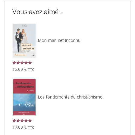
Vous avez aimé…
Mon mari cet inconnu
Note
5.00
15.00
€
TTC
sur 5
Les fondements du christianisme
Note
5.00
17.00
€
TTC
sur 5