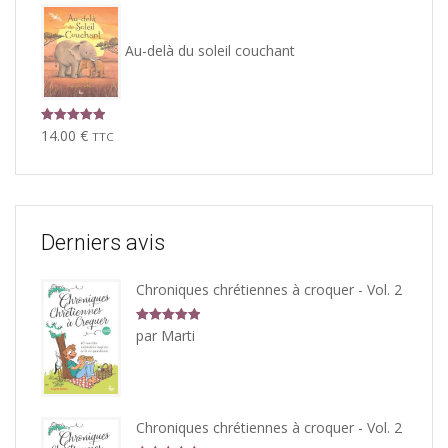
Au-delà du soleil couchant
Note
5.00
14.00
€
TTC
sur 5
Derniers avis
Chroniques chrétiennes à croquer - Vol. 2
Note
5
sur
par Marti
5
Chroniques chrétiennes à croquer - Vol. 2