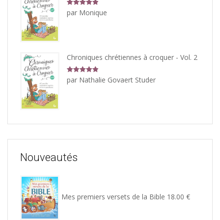
Note
5
sur
par Monique
5
Chroniques chrétiennes à croquer - Vol. 2
Note
5
sur
par Nathalie Govaert Studer
5
Nouveautés
Mes premiers versets de la Bible
18.00
€