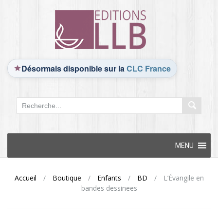
Désormais disponible sur la
CLC France
Skip
MENU
to
content
Accueil
/
Boutique
/
Enfants
/
BD
/
L’Évangile en
bandes dessinees