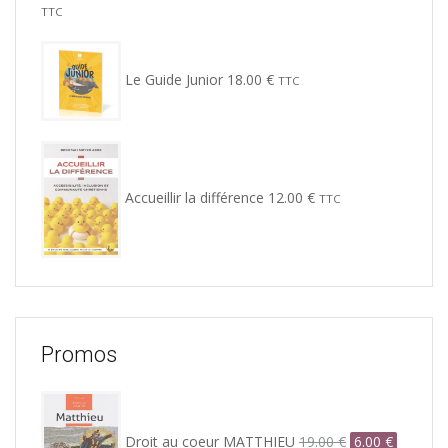
TTC
Le Guide Junior
18.00
€
TTC
Accueillir la différence
12.00
€
TTC
Promos
Le
Le
prix
prix
Droit au coeur MATTHIEU
19.00
€
6.00
€
initial
actuel