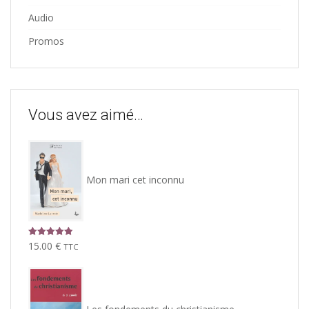
Audio
Promos
Vous avez aimé…
Mon mari cet inconnu
Note
5.00
15.00
€
TTC
sur 5