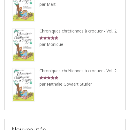
Note
5
sur
par Marti
5
Chroniques chrétiennes à croquer - Vol. 2
Note
5
sur
par Monique
5
Chroniques chrétiennes à croquer - Vol. 2
Note
5
sur
par Nathalie Govaert Studer
5
Nouveautés