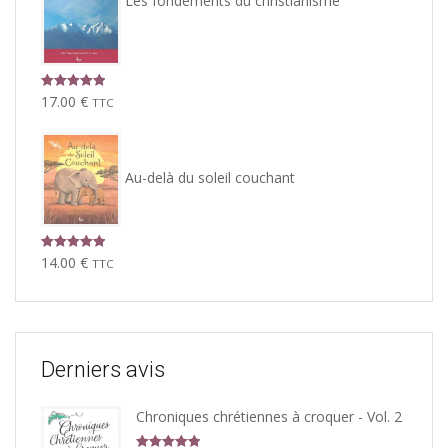
Les fondements du christianisme
Note
5.00
17.00
€
TTC
sur 5
Au-delà du soleil couchant
Note
5.00
14.00
€
TTC
sur 5
Derniers avis
Chroniques chrétiennes à croquer - Vol. 2