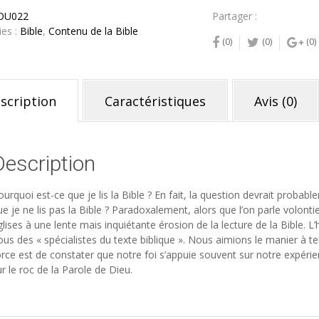
OU022
Partager :
ies :
Bible
,
Contenu de la Bible
(0)
(0)
(0)
scription
Caractéristiques
Avis (0)
Description
ourquoi est-ce que je lis la Bible ? En fait, la question devrait proba
ue je ne lis pas la Bible ? Paradoxalement, alors que l’on parle volont
glises à une lente mais inquiétante érosion de la lecture de la Bible. L
ous des « spécialistes du texte biblique ». Nous aimions le manier à t
orce est de constater que notre foi s’appuie souvent sur notre expéri
r le roc de la Parole de Dieu.