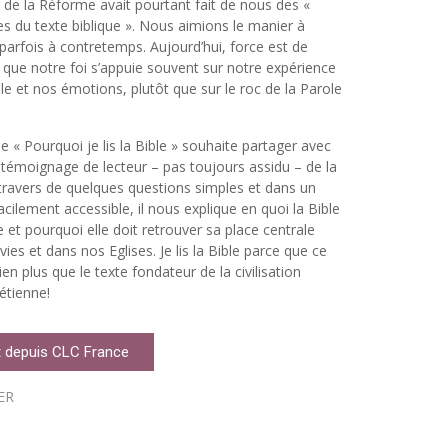
e de la Réforme avait pourtant fait de nous des «
tes du texte biblique ». Nous aimions le manier à
parfois à contretemps. Aujourd’hui, force est de
 que notre foi s’appuie souvent sur notre expérience
le et nos émotions, plutôt que sur le roc de la Parole
e « Pourquoi je lis la Bible » souhaite partager avec
témoignage de lecteur – pas toujours assidu – de la
 travers de quelques questions simples et dans un
acilement accessible, il nous explique en quoi la Bible
e et pourquoi elle doit retrouver sa place centrale
ies et dans nos Eglises. Je lis la Bible parce que ce
bien plus que le texte fondateur de la civilisation
étienne!
 depuis CLC France
ER