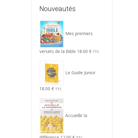
Nouveautés
Mes premiers
versets de la Bible
18.00
€
TTC
Le Guide Junior
18.00
€
TTC
Accueillir la
différence
12.00
€
TTC