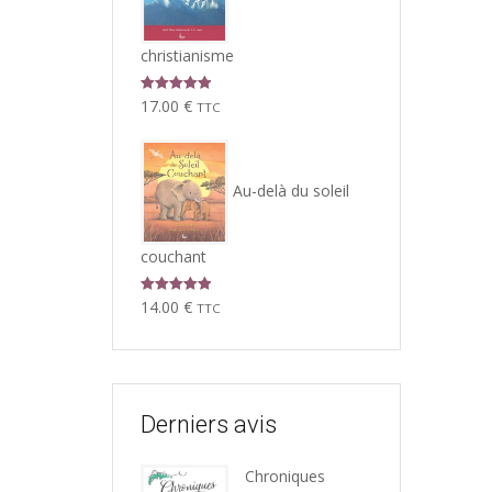
christianisme
Note
5.00
17.00
€
TTC
sur 5
Au-delà du soleil
couchant
Note
5.00
14.00
€
TTC
sur 5
Derniers avis
Chroniques