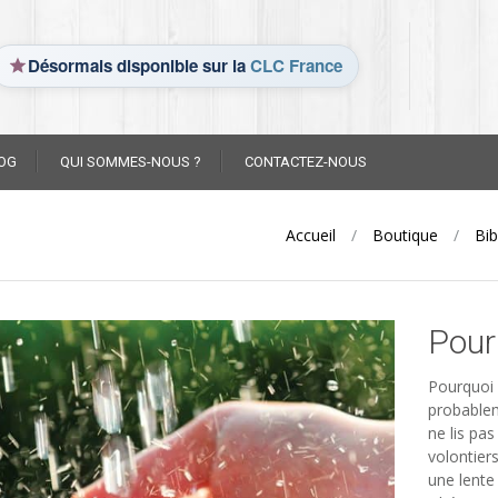
Désormais disponible sur la
CLC France
OG
QUI SOMMES-NOUS ?
CONTACTEZ-NOUS
Accueil
/
Boutique
/
Bib
Pourq
Pourquoi e
probablem
ne lis pas
volontier
une lente 