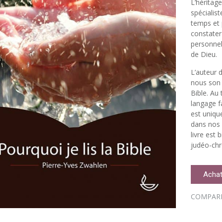
L’héritag
spécialis
temps et 
constater
personnel
de Dieu.
L’auteur d
nous son 
Bible. Au
langage f
est uniqu
dans nos v
livre est 
judéo-chr
Achat
COMPAR