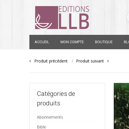
Skip
ACCUEIL
MON COMPTE
BOUTIQUE
BL
to
content
Post
Produit précédent
Produit suivant
navigation
Catégories de
produits
Abonnements
Bible