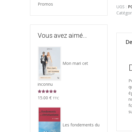
Promos
UGS :
P
Catégor
Vous avez aimé…
De
Mon mari cet
P
inconnu
q
é
Note
5.00
15.00
€
TTC
n
sur 5
f
su
Les fondements du