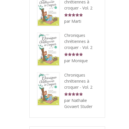
chrétiennes à
croquer - Vol. 2
Note
5
sur
par Marti
5
Chroniques
chrétiennes à
croquer - Vol. 2
Note
5
sur
par Monique
5
Chroniques
chrétiennes à
croquer - Vol. 2
Note
5
sur
par Nathalie
5
Govaert Studer