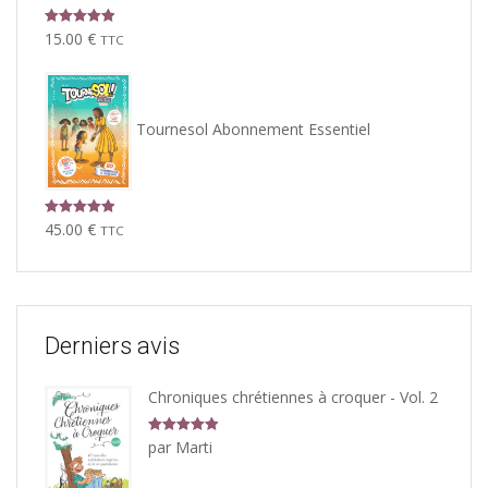
Note
5.00
15.00
€
TTC
sur 5
Tournesol Abonnement Essentiel
Note
5.00
45.00
€
TTC
sur 5
Derniers avis
Chroniques chrétiennes à croquer - Vol. 2
Note
5
sur
par Marti
5