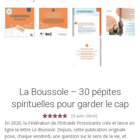
La Boussole – 30 pépites
spirituelles pour garder le cap
(
4
avis client)
4
Noté
4.75
En 2020, la Fédération de l’Entraide Protestante crée et lance en
sur 5
ligne la lettre
La Boussole
. Depuis, cette publication originale
basé sur
pose, chaque vendredi, une question sur le sens de la vie, et
notations