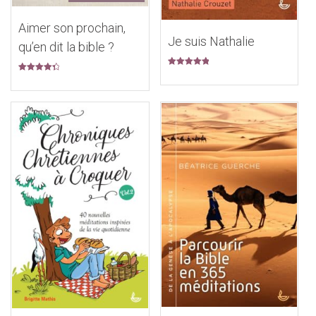
Aimer son prochain,
Je suis Nathalie
qu’en dit la bible ?
Note
5.00
Note
4.50
sur 5
sur 5