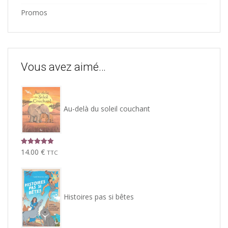
Promos
Vous avez aimé…
Au-delà du soleil couchant
Note
5.00
14.00
€
TTC
sur 5
Histoires pas si bêtes