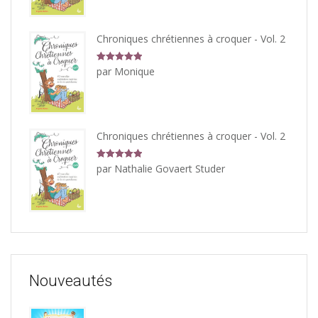
Chroniques chrétiennes à croquer - Vol. 2
Note
5
sur
par Monique
5
Chroniques chrétiennes à croquer - Vol. 2
Note
5
sur
par Nathalie Govaert Studer
5
Nouveautés