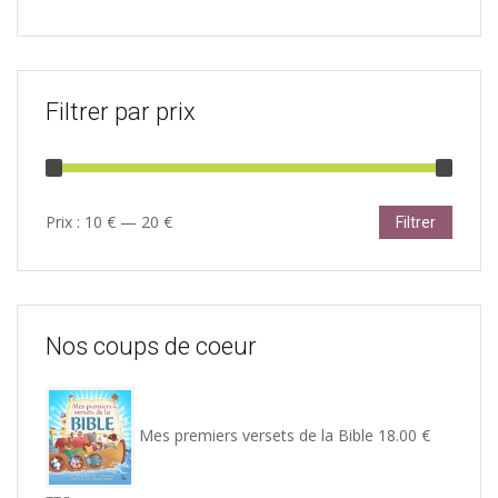
Filtrer par prix
Prix
Prix
Prix :
10 €
—
20 €
Filtrer
min
max
Nos coups de coeur
Mes premiers versets de la Bible
18.00
€