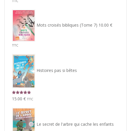
TTC
Mots croisés bibliques (Tome 7)
10.00
€
TTC
Histoires pas si bêtes
Note
5.00
15.00
€
TTC
sur 5
Le secret de l'arbre qui cache les enfants