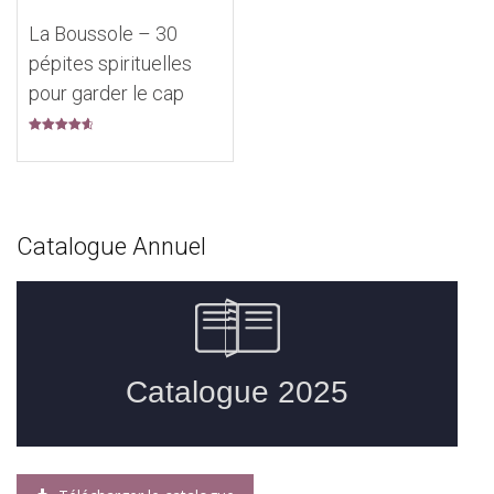
La Boussole – 30
pépites spirituelles
pour garder le cap
Note
4.75
sur 5
Catalogue Annuel