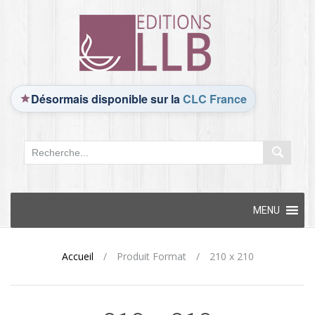
Désormais disponible sur la
CLC France
Skip
MENU
to
content
Accueil
/
Produit Format
/
210 x 210