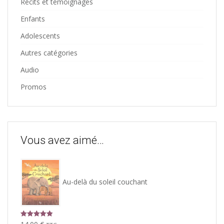
Récits et témoignages
Enfants
Adolescents
Autres catégories
Audio
Promos
Vous avez aimé…
Au-delà du soleil couchant
Note
5.00