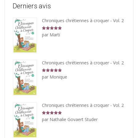
Derniers avis
Chroniques chrétiennes à croquer - Vol. 2
Note
5
sur
par Marti
5
Chroniques chrétiennes à croquer - Vol. 2
Note
5
sur
par Monique
5
Chroniques chrétiennes à croquer - Vol. 2
Note
5
sur
par Nathalie Govaert Studer
5