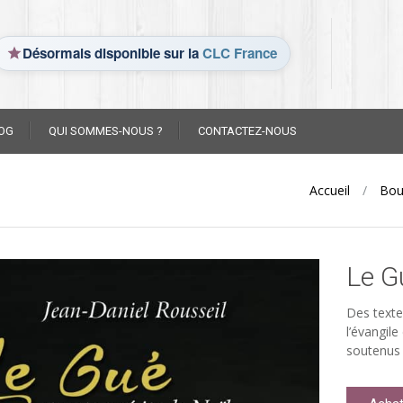
Désormais disponible sur la
CLC France
OG
QUI SOMMES-NOUS ?
CONTACTEZ-NOUS
Accueil
/
Bou
Le G
Des texte
l’évangile
soutenus 