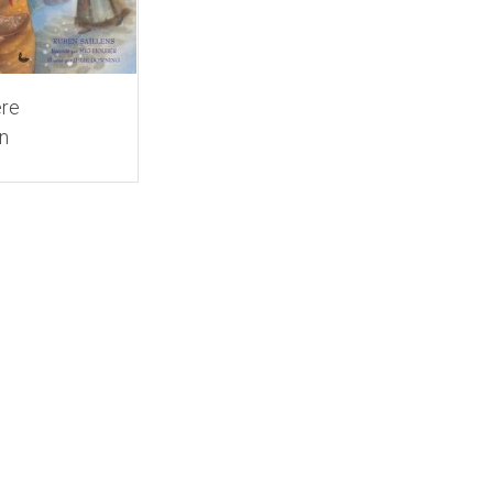
ère
n