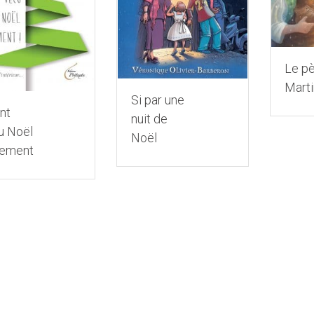
Le p
Marti
Si par une
ont
nuit de
u Noël
Noël
rement