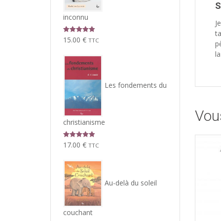
S
inconnu
J
t
Note
5.00
15.00
€
TTC
pè
sur 5
l
Les fondements du
Vou
christianisme
Note
5.00
17.00
€
TTC
sur 5
Au-delà du soleil
couchant