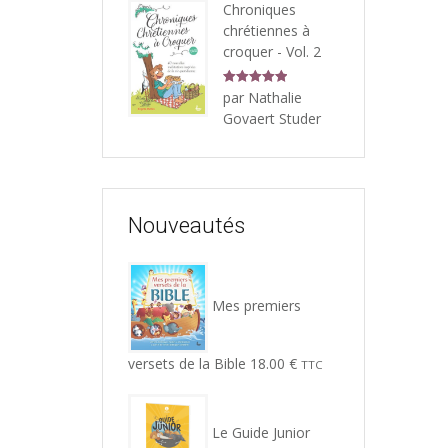
Chroniques
chrétiennes à
croquer - Vol. 2
Note
5
sur
par Nathalie
5
Govaert Studer
Nouveautés
Mes premiers
versets de la Bible
18.00
€
TTC
Le Guide Junior