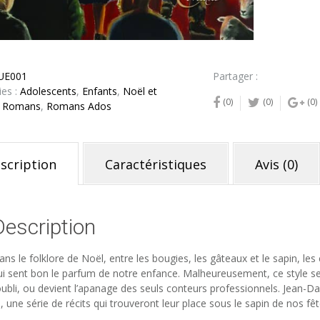
UE001
Partager :
ies :
Adolescents
,
Enfants
,
Noël et
(0)
(0)
(0)
,
Romans
,
Romans Ados
scription
Caractéristiques
Avis (0)
Description
ans le folklore de Noël, entre les bougies, les gâteaux et le sapin, l
ui sent bon le parfum de notre enfance. Malheureusement, ce style se
’oubli, ou devient l’apanage des seuls conteurs professionnels. Jean-Dan
ci, une série de récits qui trouveront leur place sous le sapin de nos f