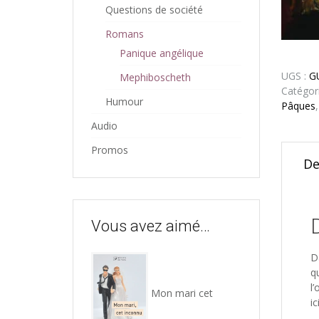
Questions de société
Romans
Panique angélique
UGS :
G
Mephiboscheth
Catégor
Humour
Pâques
Audio
Promos
De
Vous avez aimé…
D
q
l
Mon mari cet
i