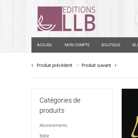
Skip
ACCUEIL
MON COMPTE
BOUTIQUE
BL
to
content
Post
Produit précédent
Produit suivant
navigation
Catégories de
produits
Abonnements
Bible