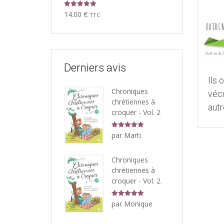
Note
5.00
14.00
€
TTC
sur 5
Derniers avis
Ils 
Chroniques
véc
chrétiennes à
aut
croquer - Vol. 2
Note
5
sur
par Marti
5
Chroniques
chrétiennes à
croquer - Vol. 2
Note
5
sur
par Monique
5