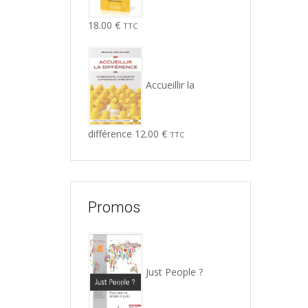
18.00
€
TTC
Accueillir la
différence
12.00
€
TTC
Promos
Just People ?