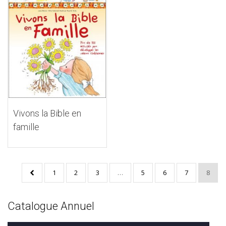
Vivons la Bible en
famille
1
2
3
…
5
6
7
8
Catalogue Annuel