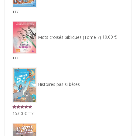
TTC
Mots croisés bibliques (Tome 7)
10.00
€
TTC
Histoires pas si bêtes
Note
5.00
15.00
€
TTC
sur 5