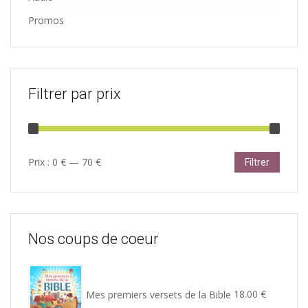
Promos
Filtrer par prix
Prix
Prix
Prix :
0 €
—
70 €
Filtrer
min
max
Nos coups de coeur
Mes premiers versets de la Bible
18.00
€