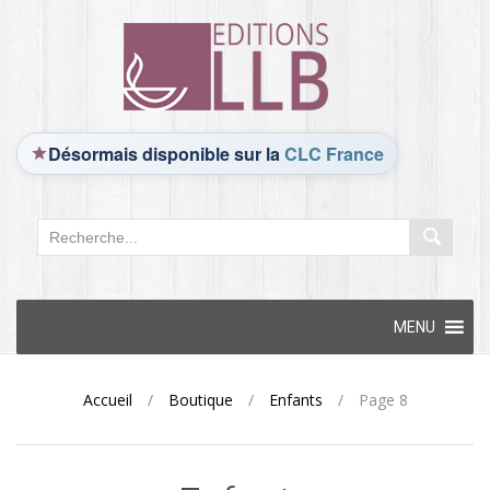
Désormais disponible sur la
CLC France
Skip
MENU
to
content
Accueil
/
Boutique
/
Enfants
/
Page 8