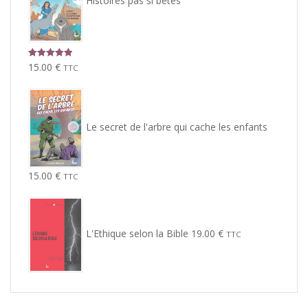
Histoires pas si bêtes
Note
5.00
15.00
€
TTC
sur 5
Le secret de l'arbre qui cache les enfants
15.00
€
TTC
L'Ethique selon la Bible
19.00
€
TTC