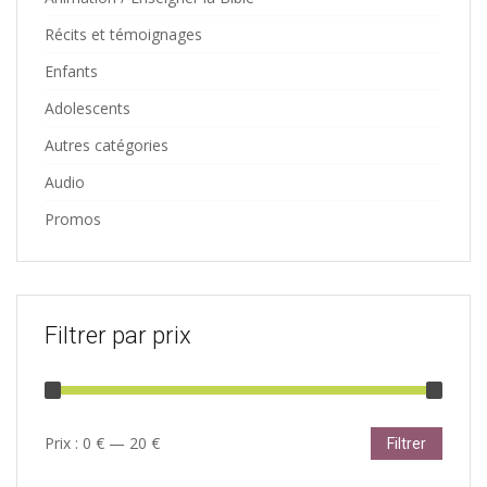
Récits et témoignages
Enfants
Adolescents
Autres catégories
Audio
Promos
Filtrer par prix
Prix
Prix
Prix :
0 €
—
20 €
Filtrer
min
max