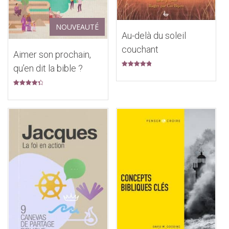
NOUVEAUTÉ
Au-delà du soleil
couchant
Aimer son prochain,
qu’en dit la bible ?
Note
5.00
sur 5
Note
4.50
sur 5