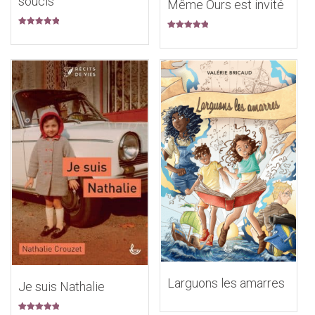
soucis
Même Ours est invité
Note
5.00
Note
5.00
sur 5
sur 5
Larguons les amarres
Je suis Nathalie