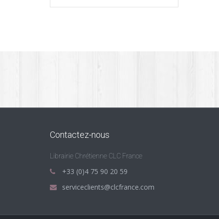
initial
actuel
était :
est :
7.00 €.
2.50 €.
Contactez-nous
Librairie Chrétienne CLC France
+33 (0)4 75 90 20 59
serviceclients@clcfrance.com