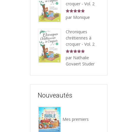
croquer - Vol. 2
Note
5
sur
par Monique
5
Chroniques
chrétiennes à
croquer - Vol. 2
Note
5
sur
par Nathalie
5
Govaert Studer
Nouveautés
Mes premiers