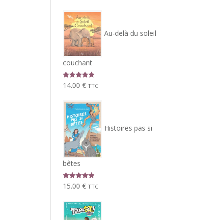
Au-delà du soleil
couchant
Note
5.00
14.00
€
TTC
sur 5
Histoires pas si
bêtes
Note
5.00
15.00
€
TTC
sur 5