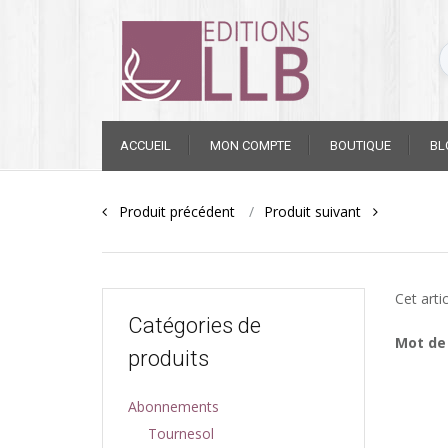
Skip
ACCUEIL
MON COMPTE
BOUTIQUE
BL
to
content
Post
Produit précédent
Produit suivant
navigation
Cet arti
Catégories de
Mot de
produits
Abonnements
Tournesol