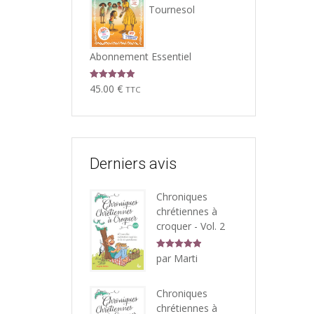
Tournesol
Abonnement Essentiel
Note
5.00
45.00
€
TTC
sur 5
Derniers avis
Chroniques
chrétiennes à
croquer - Vol. 2
Note
5
sur
par Marti
5
Chroniques
chrétiennes à