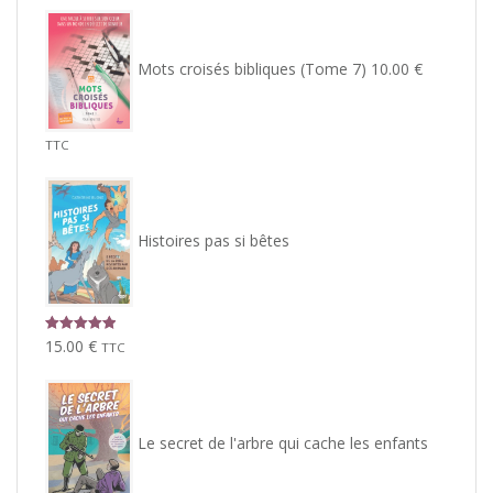
Mots croisés bibliques (Tome 7)
10.00
€
TTC
Histoires pas si bêtes
Note
5.00
15.00
€
TTC
sur 5
Le secret de l'arbre qui cache les enfants