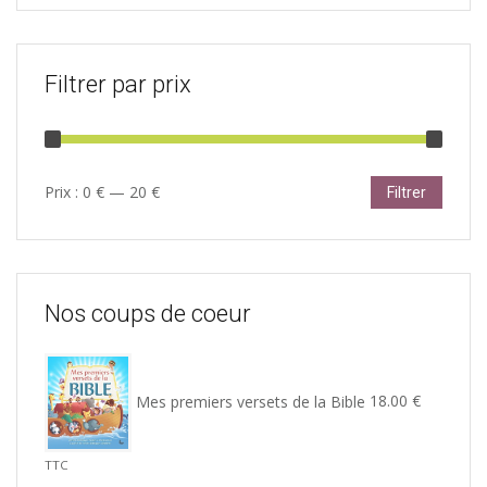
Filtrer par prix
Prix
Prix
Prix :
0 €
—
20 €
Filtrer
min
max
Nos coups de coeur
Mes premiers versets de la Bible
18.00
€
TTC