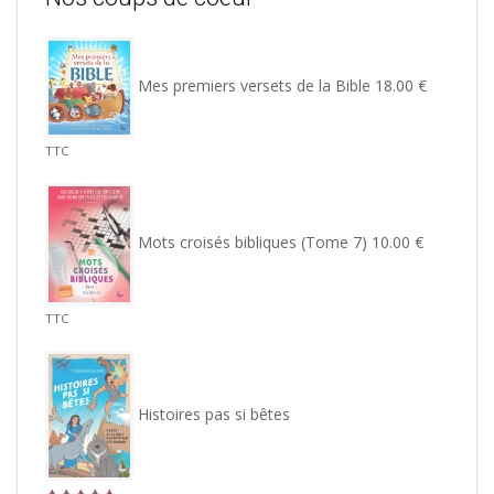
Mes premiers versets de la Bible
18.00
€
TTC
Mots croisés bibliques (Tome 7)
10.00
€
TTC
Histoires pas si bêtes