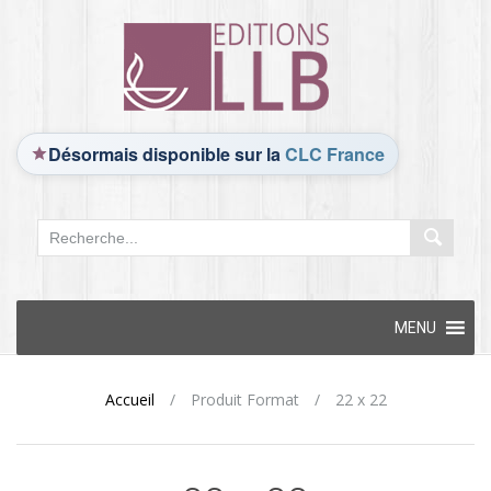
Désormais disponible sur la
CLC France
Skip
MENU
to
content
Accueil
/
Produit Format
/
22 x 22