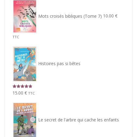
Mots croisés bibliques (Tome 7)
10.00
€
TTC
Histoires pas si bêtes
Note
5.00
15.00
€
TTC
sur 5
Le secret de l'arbre qui cache les enfants