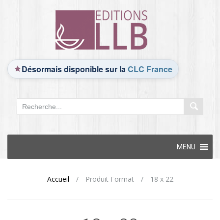
Désormais disponible sur la
CLC France
Skip
MENU
to
content
Accueil
/
Produit Format
/
18 x 22