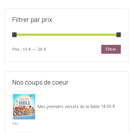
Filtrer par prix
Prix
Prix
Prix :
10 €
—
20 €
Filtrer
min
max
Nos coups de coeur
Mes premiers versets de la Bible
18.00
€
TTC