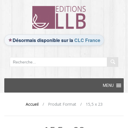
Désormais disponible sur la
CLC France
Skip
MENU
to
content
Accueil
/
Produit Format
/
15,5 x 23