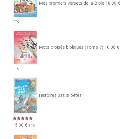
Mes premiers versets de la Bible
18.00
€
TTC
Mots croisés bibliques (Tome 7)
10.00
€
TTC
Histoires pas si bêtes
Note
5.00
15.00
€
TTC
sur 5