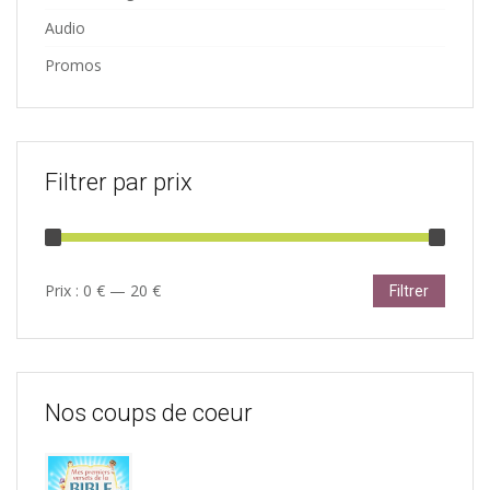
Audio
Promos
Filtrer par prix
Prix
Prix
Prix :
0 €
—
20 €
Filtrer
min
max
Nos coups de coeur