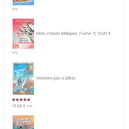
TTC
Mots croisés bibliques (Tome 7)
10.00
€
TTC
Histoires pas si bêtes
Note
5.00
15.00
€
TTC
sur 5