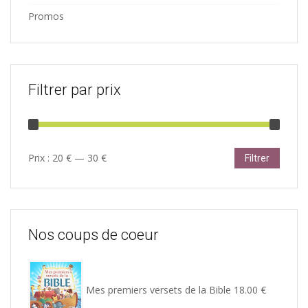
Promos
Filtrer par prix
Prix
Prix
Prix :
20 €
—
30 €
Filtrer
min
max
Nos coups de coeur
Mes premiers versets de la Bible
18.00
€