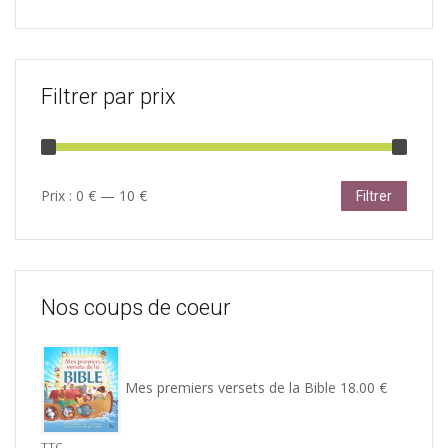
Filtrer par prix
Prix
Prix
Prix :
0 €
—
10 €
Filtrer
min
max
Nos coups de coeur
Mes premiers versets de la Bible
18.00
€
TTC