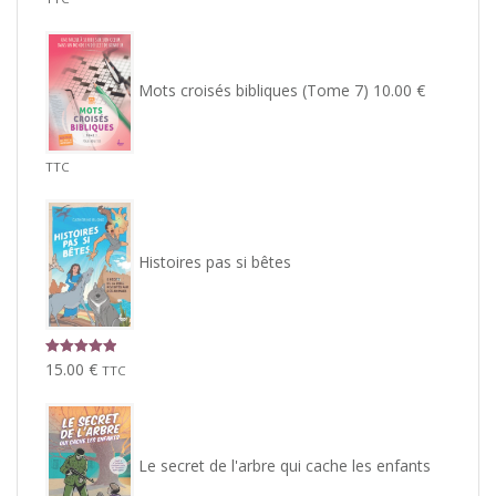
Mots croisés bibliques (Tome 7)
10.00
€
TTC
Histoires pas si bêtes
Note
5.00
15.00
€
TTC
sur 5
Le secret de l'arbre qui cache les enfants