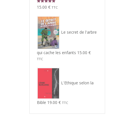
Note
5.00
15.00
€
TTC
sur 5
Le secret de l'arbre
qui cache les enfants
15.00
€
TTC
L'Ethique selon la
Bible
19.00
€
TTC