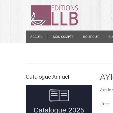
Skip
ACCUEIL
MON COMPTE
BOUTIQUE
BL
to
content
AY
Catalogue Annuel
Voici le 
Filters: