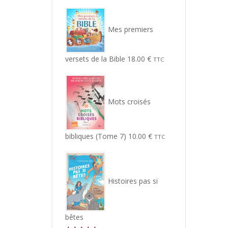
Mes premiers
versets de la Bible
18.00
€
TTC
Mots croisés
bibliques (Tome 7)
10.00
€
TTC
Histoires pas si
bêtes