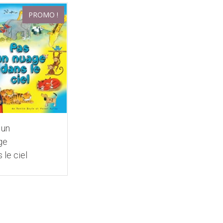
PROMO !
 un
ge
 le ciel