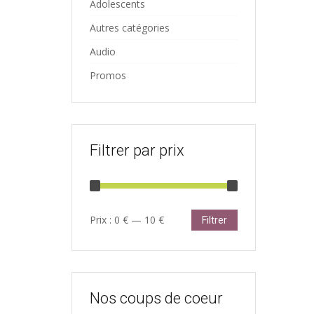
Adolescents
Autres catégories
Audio
Promos
Filtrer par prix
Prix
Prix
Prix :
0 €
—
10 €
Filtrer
min
max
Nos coups de coeur