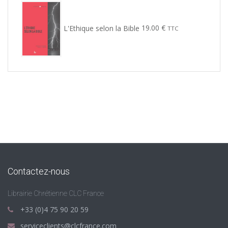
L'Ethique selon la Bible
19.00
€
TTC
Contactez-nous
Librairie Chrétienne CLC France
+33 (0)4 75 90 20 59
serviceclients@clcfrance.com