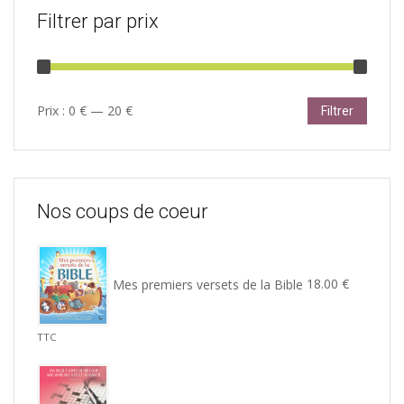
Filtrer par prix
Prix
Prix
Prix :
0 €
—
20 €
Filtrer
min
max
Nos coups de coeur
Mes premiers versets de la Bible
18.00
€
TTC