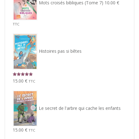
Mots croisés bibliques (Tome 7)
10.00
€
TTC
Histoires pas si bêtes
Note
5.00
15.00
€
TTC
sur 5
Le secret de l'arbre qui cache les enfants
15.00
€
TTC