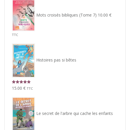
Mots croisés bibliques (Tome 7)
10.00
€
TTC
Histoires pas si bêtes
Note
5.00
15.00
€
TTC
sur 5
Le secret de l'arbre qui cache les enfants