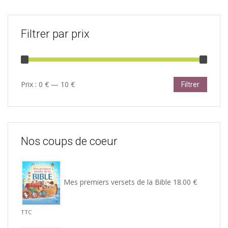
Filtrer par prix
Prix
Prix
Prix :
0 €
—
10 €
Filtrer
min
max
Nos coups de coeur
Mes premiers versets de la Bible
18.00
€
TTC