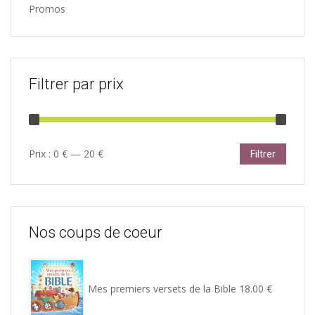
Promos
Filtrer par prix
Prix
Prix
Prix :
0 €
—
20 €
Filtrer
min
max
Nos coups de coeur
Mes premiers versets de la Bible
18.00
€