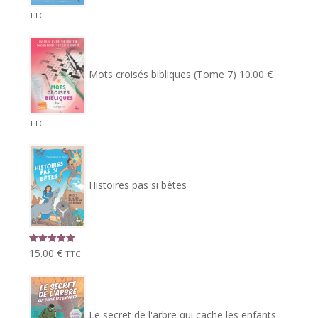
TTC
Mots croisés bibliques (Tome 7)
10.00
€
TTC
Histoires pas si bêtes
Note
5.00
15.00
€
TTC
sur 5
Le secret de l'arbre qui cache les enfants