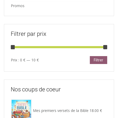
Promos
Filtrer par prix
Prix
Prix
Prix :
0 €
—
10 €
Filtrer
min
max
Nos coups de coeur
Mes premiers versets de la Bible
18.00
€