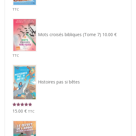
TTC
Mots croisés bibliques (Tome 7)
10.00
€
TTC
Histoires pas si bêtes
Note
5.00
15.00
€
TTC
sur 5